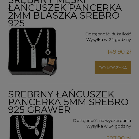
ŁAŃCUSZEK PANCERKA
2MM BLASZKA SREBRO
925
Dostępność:
duża ilość
Wysyłka w:
24 godziny
149,90 zł
DO KOSZYKA
SREBRNY ŁAŃCUSZEK
PANCERKA 5MM SREBRO
925 GRAWER
Dostępność:
na wyczerpaniu
Wysyłka w:
24 godziny
507,90 zł