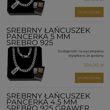
DO KOSZYKA
SREBRNY ŁAŃCUSZEK
PANCERKA 5 MM
SREBRO 925
Dostępność:
na wyczerpaniu
Wysyłka w:
24 godziny
334,00 zł
DO KOSZYKA
SREBRNY ŁAŃCUSZEK
PANCERKA 4.5 MM
SREBRO 925 GRAWER