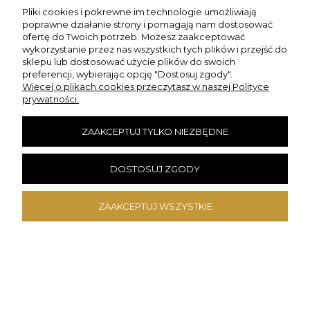
Pliki cookies i pokrewne im technologie umożliwiają
poprawne działanie strony i pomagają nam dostosować
ofertę do Twoich potrzeb. Możesz zaakceptować
INFORMACJE
wykorzystanie przez nas wszystkich tych plików i przejść do
sklepu lub dostosować użycie plików do swoich
preferencji, wybierając opcję "Dostosuj zgody".
O NAS
Więcej o plikach cookies przeczytasz w naszej Polityce
prywatności.
DANE KONTAKTOWE
ZAAKCEPTUJ TYLKO NIEZBĘDNE
Szybkie Zwroty
DOSTOSUJ ZGODY
ZAAKCEPTUJ WSZYSTKIE
×
❤️ ZAMÓW TERAZ, WYŚLEMY ZA
5H 39M 13S
!
POKAŻ PEŁNĄ WERSJĘ STRONY