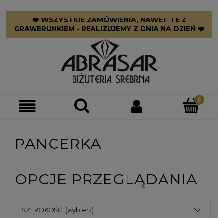
❤️ WSZYSTKIE ZAMÓWIENIA, NAWET TE Z
GRAWERUNKIEM - REALIZUJEMY Z DNIA NA DZIEŃ ❤️
PANCERKA
OPCJE PRZEGLĄDANIA
SZEROKOŚĆ: (wybierz)