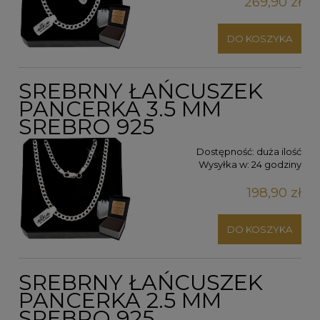
269,90 zł
DO KOSZYKA
SREBRNY ŁAŃCUSZEK
PANCERKA 3.5 MM
SREBRO 925
Dostępność:
duża ilość
Wysyłka w:
24 godziny
198,90 zł
DO KOSZYKA
SREBRNY ŁAŃCUSZEK
PANCERKA 2.5 MM
SREBRO 925