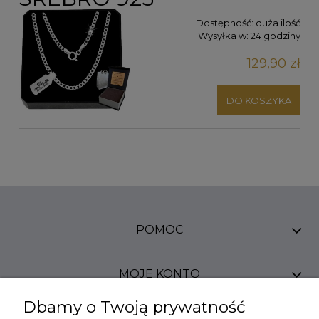
Dostępność:
duża ilość
Wysyłka w:
24 godziny
129,90 zł
DO KOSZYKA
POMOC
MOJE KONTO
Dbamy o Twoją prywatność
PŁATNOŚCI I DOSTAWA