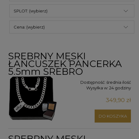
SPLOT: (wybierz)
Cena: (wybierz)
SREBRNY MĘSKI
ŁAŃCUSZEK PANCERKA
5.5mm SREBRO
Dostępność:
średnia ilość
Wysyłka w:
24 godziny
349,90 zł
DO KOSZYKA
SREBRNY MĘSKI