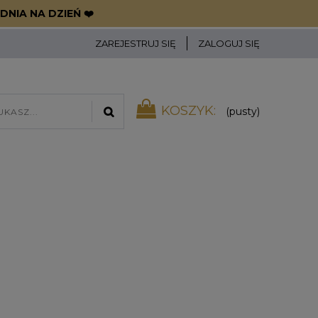
DNIA NA DZIEŃ ❤️
ZAREJESTRUJ SIĘ
ZALOGUJ SIĘ
KOSZYK:
(pusty)