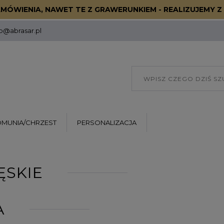
MÓWIENIA, NAWET TE Z GRAWERUNKIEM - REALIZUJEMY Z 
p@abrasar.pl
OMUNIA/CHRZEST
PERSONALIZACJA
ĘSKIE
A