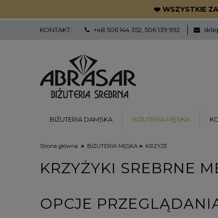
❤️ WSZYSTKIE ZA
KONTAKT:
+48 506 144 352
506 139 992
skle
,
BIŻUTERIA DAMSKA
BIŻUTERIA MĘSKA
K
»
»
Strona główna
BIŻUTERIA MĘSKA
KRZYŻE
KRZYŻYKI SREBRNE M
OPCJE PRZEGLĄDANI