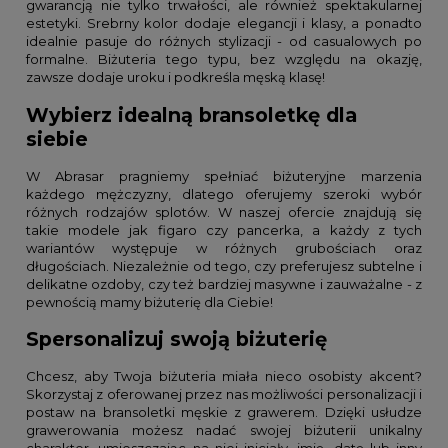
gwarancją nie tylko trwałości, ale również spektakularnej
estetyki. Srebrny kolor dodaje elegancji i klasy, a ponadto
idealnie pasuje do różnych stylizacji - od casualowych po
formalne. Biżuteria tego typu, bez względu na okazję,
zawsze dodaje uroku i podkreśla męską klasę!
Wybierz idealną bransoletkę dla
siebie
W Abrasar pragniemy spełniać biżuteryjne marzenia
każdego mężczyzny, dlatego oferujemy szeroki wybór
różnych rodzajów splotów. W naszej ofercie znajdują się
takie modele jak figaro czy pancerka, a każdy z tych
wariantów występuje w różnych grubościach oraz
długościach. Niezależnie od tego, czy preferujesz subtelne i
delikatne ozdoby, czy też bardziej masywne i zauważalne - z
pewnością mamy biżuterię dla Ciebie!
Spersonalizuj swoją biżuterię
Chcesz, aby Twoja biżuteria miała nieco osobisty akcent?
Skorzystaj z oferowanej przez nas możliwości personalizacji i
postaw na bransoletki męskie z grawerem. Dzięki usłudze
grawerowania możesz nadać swojej biżuterii unikalny