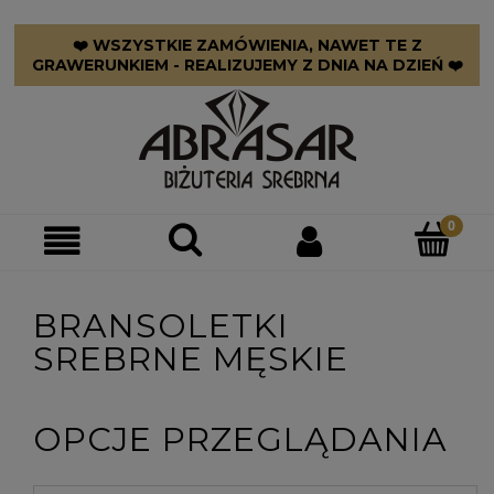
❤️ WSZYSTKIE ZAMÓWIENIA, NAWET TE Z
GRAWERUNKIEM - REALIZUJEMY Z DNIA NA DZIEŃ ❤️
BRANSOLETKI
SREBRNE MĘSKIE
OPCJE PRZEGLĄDANIA