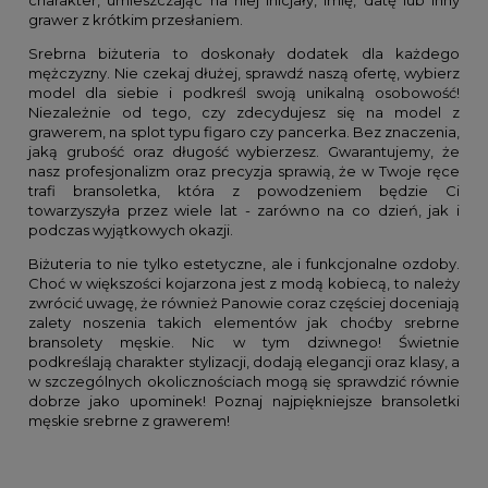
charakter, umieszczając na niej inicjały, imię, datę lub inny
grawer z krótkim przesłaniem.
Srebrna biżuteria
to doskonały dodatek dla każdego
mężczyzny. Nie czekaj dłużej, sprawdź naszą ofertę, wybierz
model dla siebie i podkreśl swoją unikalną osobowość!
Niezależnie od tego, czy zdecydujesz się na model z
grawerem, na splot typu figaro czy pancerka. Bez znaczenia,
jaką grubość oraz długość wybierzesz. Gwarantujemy, że
nasz profesjonalizm oraz precyzja sprawią, że w Twoje ręce
trafi bransoletka, która z powodzeniem będzie Ci
towarzyszyła przez wiele lat - zarówno na co dzień, jak i
podczas wyjątkowych okazji.
Biżuteria to nie tylko estetyczne, ale i funkcjonalne ozdoby.
Choć w większości kojarzona jest z modą kobiecą, to należy
zwrócić uwagę, że również Panowie coraz częściej doceniają
zalety noszenia takich elementów jak choćby srebrne
bransolety męskie. Nic w tym dziwnego! Świetnie
podkreślają charakter stylizacji, dodają elegancji oraz klasy, a
w szczególnych okolicznościach mogą się sprawdzić równie
dobrze jako upominek! Poznaj najpiękniejsze bransoletki
męskie srebrne z grawerem!