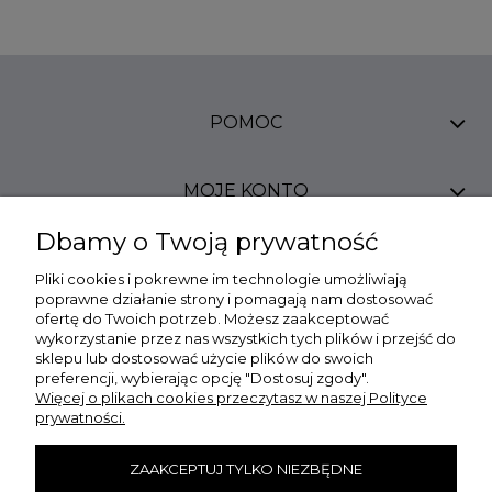
POMOC
MOJE KONTO
Dbamy o Twoją prywatność
PŁATNOŚCI I DOSTAWA
Pliki cookies i pokrewne im technologie umożliwiają
poprawne działanie strony i pomagają nam dostosować
ofertę do Twoich potrzeb. Możesz zaakceptować
INFORMACJE
wykorzystanie przez nas wszystkich tych plików i przejść do
sklepu lub dostosować użycie plików do swoich
preferencji, wybierając opcję "Dostosuj zgody".
O NAS
Więcej o plikach cookies przeczytasz w naszej Polityce
prywatności.
DANE KONTAKTOWE
ZAAKCEPTUJ TYLKO NIEZBĘDNE