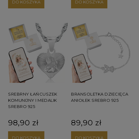
DO KOSZYKA
DO KOSZYKA
SREBRNY ŁAŃCUSZEK
BRANSOLETKA DZIECIĘCA
KOMUNIJNY I MEDALIK
ANIOŁEK SREBRO 925
SREBRO 925
98,90 zł
89,90 zł
DO KOSZYKA
DO KOSZYKA