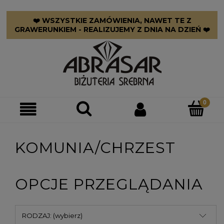
❤️ WSZYSTKIE ZAMÓWIENIA, NAWET TE Z
GRAWERUNKIEM - REALIZUJEMY Z DNIA NA DZIEŃ ❤️
KOMUNIA/CHRZEST
OPCJE PRZEGLĄDANIA
RODZAJ: (wybierz)