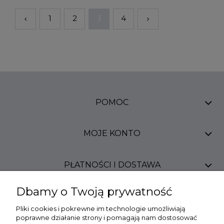
1
2
3
4
POMOC
MOJE KONTO
PŁATNOŚCI I DOSTAWA
Dbamy o Twoją prywatność
INFORMACJE
Pliki cookies i pokrewne im technologie umożliwiają
poprawne działanie strony i pomagają nam dostosować