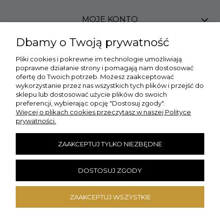
MOJE KONTO
Dbamy o Twoją prywatność
PŁATNOŚCI I DOSTAWA
Pliki cookies i pokrewne im technologie umożliwiają
poprawne działanie strony i pomagają nam dostosować
ofertę do Twoich potrzeb. Możesz zaakceptować
INFORMACJE
wykorzystanie przez nas wszystkich tych plików i przejść do
sklepu lub dostosować użycie plików do swoich
preferencji, wybierając opcję "Dostosuj zgody".
O NAS
Więcej o plikach cookies przeczytasz w naszej Polityce
prywatności.
DANE KONTAKTOWE
ZAAKCEPTUJ TYLKO NIEZBĘDNE
Szybkie Zwroty
DOSTOSUJ ZGODY
ZAAKCEPTUJ WSZYSTKIE
×