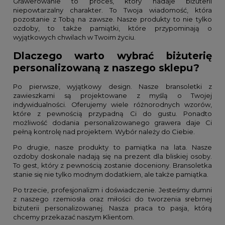
Grawerowanie to proces, który nadaje biżuterii
niepowtarzalny charakter. To Twoja wiadomość, która
pozostanie z Tobą na zawsze. Nasze produkty to nie tylko
ozdoby, to także pamiątki, które przypominają o
wyjątkowych chwilach w Twoim życiu.
Dlaczego warto wybrać biżuterię
personalizowaną z naszego sklepu?
Po pierwsze, wyjątkowy design. Nasze bransoletki z
zawieszkami są projektowane z myślą o Twojej
indywidualności. Oferujemy wiele różnorodnych wzorów,
które z pewnością przypadną Ci do gustu. Ponadto
możliwość dodania personalizowanego grawera daje Ci
pełną kontrolę nad projektem. Wybór należy do Ciebie.
Po drugie, nasze produkty to pamiątka na lata. Nasze
ozdoby doskonale nadają się na prezent dla bliskiej osoby.
To gest, który z pewnością zostanie doceniony. Bransoletka
stanie się nie tylko modnym dodatkiem, ale także pamiątka.
Po trzecie, profesjonalizm i doświadczenie. Jesteśmy dumni
z naszego rzemiosła oraz miłości do tworzenia srebrnej
biżuterii personalizowanej. Nasza praca to pasja, którą
chcemy przekazać naszym Klientom.