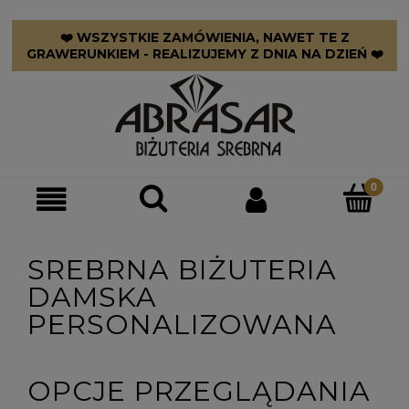
❤️ WSZYSTKIE ZAMÓWIENIA, NAWET TE Z
GRAWERUNKIEM - REALIZUJEMY Z DNIA NA DZIEŃ ❤️
SREBRNA BIŻUTERIA
DAMSKA
PERSONALIZOWANA
OPCJE PRZEGLĄDANIA