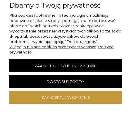
Dbamy o Twoją prywatność
PŁATNOŚCI I DOSTAWA
Pliki cookies i pokrewne im technologie umożliwiają
poprawne działanie strony i pomagają nam dostosować
ofertę do Twoich potrzeb. Możesz zaakceptować
INFORMACJE
wykorzystanie przez nas wszystkich tych plików i przejść do
sklepu lub dostosować użycie plików do swoich
preferencji, wybierając opcję "Dostosuj zgody".
O NAS
Więcej o plikach cookies przeczytasz w naszej Polityce
prywatności.
DANE KONTAKTOWE
ZAAKCEPTUJ TYLKO NIEZBĘDNE
Szybkie Zwroty
DOSTOSUJ ZGODY
ZAAKCEPTUJ WSZYSTKIE
×
❤️ ZAMÓW TERAZ, WYŚLEMY ZA
1H 5M 8S
!