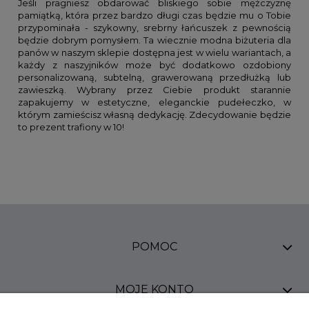
Jeśli pragniesz obdarować bliskiego sobie mężczyznę
pamiątką, która przez bardzo długi czas będzie mu o Tobie
przypominała - szykowny, srebrny łańcuszek z pewnością
będzie dobrym pomysłem. Ta wiecznie modna biżuteria dla
panów w naszym sklepie dostępna jest w wielu wariantach, a
każdy z naszyjników może być dodatkowo ozdobiony
personalizowaną, subtelną, grawerowaną przedłużką lub
zawieszką. Wybrany przez Ciebie produkt starannie
zapakujemy w estetyczne, eleganckie pudełeczko, w
którym zamieścisz własną dedykację. Zdecydowanie będzie
to prezent trafiony w 10!
POMOC
MOJE KONTO