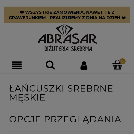
❤️ WSZYSTKIE ZAMÓWIENIA, NAWET TE Z
GRAWERUNKIEM - REALIZUJEMY Z DNIA NA DZIEŃ ❤️
ŁAŃCUSZKI SREBRNE
MĘSKIE
OPCJE PRZEGLĄDANIA