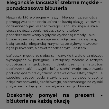
Eleganckie łańcuszki srebrne męskie -
ponadczasowa biżuteria
Naszyjniki, które oferujemy naszym klientom, z pewnością
pomogą w urozmaiceniu ubioru na każdą okazję - zarówno
codziennego, jak i wieczorowego. Łańcuszki męskie stale
cieszą się dużą popularnością, a solidne sploty i
ponadczasowe wzory nigdy nie wychodzą z mody. Taka
biżuteria pięknie prezentuje się w połączeniu z klasyczną,
białą koszulą i elegancką marynarką, ze stylowym swetrem
bądź pulloverem, a nawet z codziennym T-shirtem.
Łańcuszki męskie ze srebra są niezwykle trwałe oraz niezbyt
wymagające w pielęgnacji. Oferujemy modele o różnych
długościach i grubościach, dzięki czemu z łatwością
dobierzesz taki naszyjnik, który spełni Twoje oczekiwania
pod względem praktyczności oraz walorów estetycznych. Te
subtelne ozdoby będą służyły przez naprawdę długo, a
dzięki zastosowaniu jakościowego, polerowanego na wysoki
połysk srebra, będą zachwycały efektownym błyskiem.
Doskonały pomysł na prezent -
biżuteria na każdą okazję