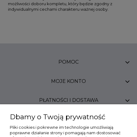
możliwości doboru kompletu, który będzie zgodny z
indywidualnymi cechami charakteru ważnej osoby.
POMOC
MOJE KONTO
PŁATNOŚCI I DOSTAWA
Dbamy o Twoją prywatność
INFORMACJE
Pliki cookies i pokrewne im technologie umożliwiają
poprawne działanie strony i pomagają nam dostosować