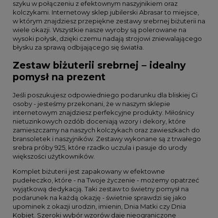
szyku w połączeniu z efektownym naszyjnikiem oraz
kolczykami. Internetowy sklep jubilerski Abrasar to miejsce,
w którym znajdziesz przepiękne zestawy srebrnej biżuterii na
wiele okazji. Wszystkie nasze wyroby są polerowane na
wysoki połysk, dzięki czemu nadają strojowi zniewalającego
błysku za sprawą odbijającego się światła.
Zestaw biżuterii srebrnej – idealny
pomysł na prezent
Jeśli poszukujesz odpowiedniego podarunku dla bliskiej Ci
osoby - jesteśmy przekonani, że w naszym sklepie
internetowym znajdziesz perfekcyjne produkty. Miłośnicy
nietuzinkowych ozdób doceniają wzory i dekory, które
zamieszczamy na naszych kolczykach oraz zawieszkach do
bransoletek i naszyjników. Zestawy wykonane są z trwałego
srebra próby 925, które rzadko uczula i pasuje do urody
większości użytkowników.
Komplet biżuterii jest zapakowany w efektowne
pudełeczko, które - na Twoje życzenie - możemy opatrzeć
wyjątkową dedykacją. Taki zestaw to świetny pomysł na
podarunek na każdą okazję - świetnie sprawdzi się jako
upominek z okazji urodzin, imienin, Dnia Matki czy Dnia
Kobiet. Szeroki wybór wzorów daje nieograniczone