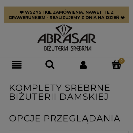
❤️ WSZYSTKIE ZAMÓWIENIA, NAWET TE Z
GRAWERUNKIEM - REALIZUJEMY Z DNIA NA DZIEŃ ❤️
KOMPLETY SREBRNE
BIŻUTERII DAMSKIEJ
OPCJE PRZEGLĄDANIA