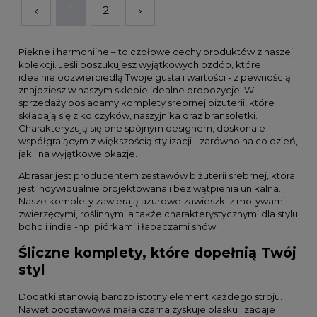
1
2
Piękne i harmonijne – to czołowe cechy produktów z naszej
kolekcji. Jeśli poszukujesz wyjątkowych ozdób, które
idealnie odzwierciedlą Twoje gusta i wartości - z pewnością
znajdziesz w naszym sklepie idealne propozycje. W
sprzedaży posiadamy komplety srebrnej biżuterii, które
składają się z kolczyków, naszyjnika oraz bransoletki.
Charakteryzują się one spójnym designem, doskonale
współgrającym z większością stylizacji - zarówno na co dzień,
jak i na wyjątkowe okazje.
Abrasar jest producentem zestawów biżuterii srebrnej, która
jest indywidualnie projektowana i bez wątpienia unikalna.
Nasze komplety zawierają ażurowe zawieszki z motywami
zwierzęcymi, roślinnymi a także charakterystycznymi dla stylu
boho i indie -np. piórkami i łapaczami snów.
Śliczne komplety, które dopełnią Twój
styl
Dodatki stanowią bardzo istotny element każdego stroju.
Nawet podstawowa mała czarna zyskuje blasku i zadaje