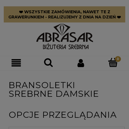
❤️ WSZYSTKIE ZAMÓWIENIA, NAWET TE Z
GRAWERUNKIEM - REALIZUJEMY Z DNIA NA DZIEŃ ❤️
BRANSOLETKI
SREBRNE DAMSKIE
OPCJE PRZEGLĄDANIA