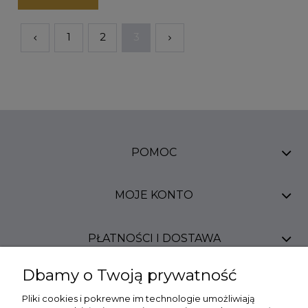
1
2
3
POMOC
MOJE KONTO
PŁATNOŚCI I DOSTAWA
Dbamy o Twoją prywatność
INFORMACJE
Pliki cookies i pokrewne im technologie umożliwiają