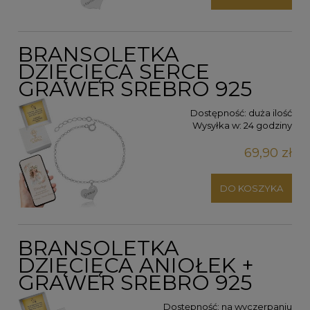
BRANSOLETKA
DZIĘCIĘCA SERCE
GRAWER SREBRO 925
Dostępność:
duża ilość
Wysyłka w:
24 godziny
69,90 zł
DO KOSZYKA
BRANSOLETKA
DZIĘCIĘCA ANIOŁEK +
GRAWER SREBRO 925
Dostępność:
na wyczerpaniu