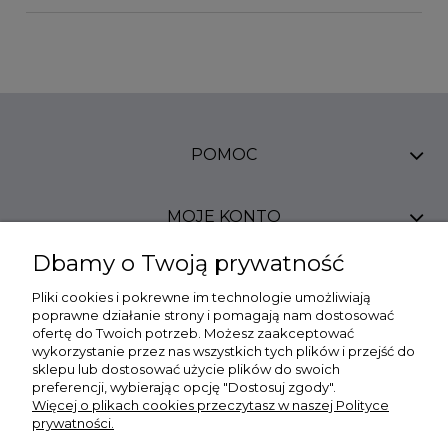
POMOC
MOJE KONTO
Dbamy o Twoją prywatność
PŁATNOŚCI I DOSTAWA
Pliki cookies i pokrewne im technologie umożliwiają
poprawne działanie strony i pomagają nam dostosować
ofertę do Twoich potrzeb. Możesz zaakceptować
INFORMACJE
wykorzystanie przez nas wszystkich tych plików i przejść do
sklepu lub dostosować użycie plików do swoich
preferencji, wybierając opcję "Dostosuj zgody".
O NAS
Więcej o plikach cookies przeczytasz w naszej Polityce
prywatności.