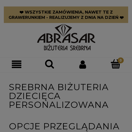
❤️ WSZYSTKIE ZAMÓWIENIA, NAWET TE Z
GRAWERUNKIEM - REALIZUJEMY Z DNIA NA DZIEŃ ❤️
SREBRNA BIŻUTERIA
DZIECIĘCA
PERSONALIZOWANA
OPCJE PRZEGLĄDANIA