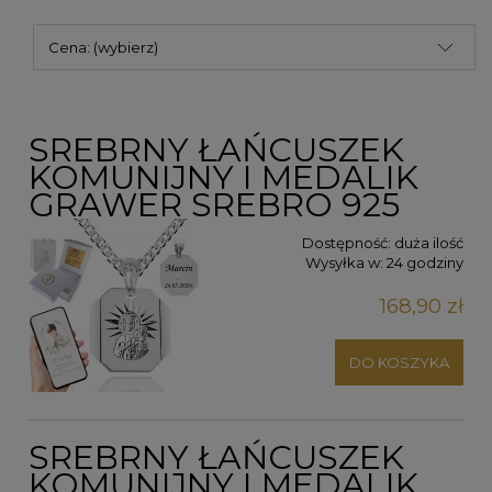
Cena: (wybierz)
SREBRNY ŁAŃCUSZEK
KOMUNIJNY I MEDALIK
GRAWER SREBRO 925
Dostępność:
duża ilość
Wysyłka w:
24 godziny
168,90 zł
DO KOSZYKA
SREBRNY ŁAŃCUSZEK
KOMUNIJNY I MEDALIK