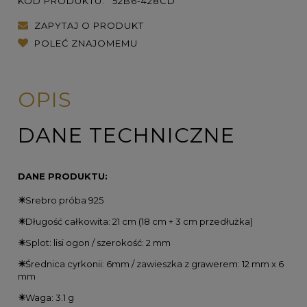
KOD PRODUKTU:
52B6-428CD
ZAPYTAJ O PRODUKT
POLEĆ ZNAJOMEMU
OPIS
DANE TECHNICZNE
DANE PRODUKTU:
✴️
Srebro próba 925
✴️
Długość całkowita: 21 cm (18 cm + 3 cm przedłużka)
✴️
Splot: lisi ogon / szerokość: 2 mm
✴️
Średnica cyrkonii: 6mm / zawieszka z grawerem: 12 mm x 6
mm
✴️
Waga: 3.1 g