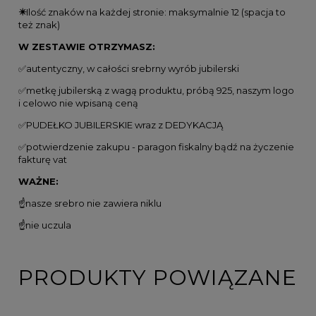
✴️
Ilość znaków na każdej stronie: maksymalnie 12 (spacja to
też znak)
W ZESTAWIE OTRZYMASZ:
✅autentyczny, w całości srebrny wyrób jubilerski
✅metkę jubilerską z wagą produktu, próbą 925, naszym logo
i celowo nie wpisaną ceną
✅PUDEŁKO JUBILERSKIE wraz z DEDYKACJĄ
✅potwierdzenie zakupu - paragon fiskalny bądź na życzenie
fakturę vat
️WAŻNE:
☝️nasze srebro nie zawiera niklu
☝️nie uczula
PRODUKTY POWIĄZANE