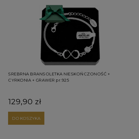
SREBRNA BRANSOLETKA NIESKOŃCZONOŚĆ +
SRE
CYRKONIA + GRAWER pr.925
129,90 zł
19
DO KOSZYKA
D