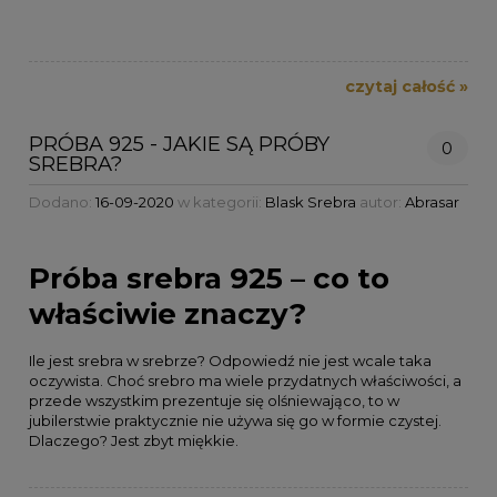
czytaj całość »
PRÓBA 925 - JAKIE SĄ PRÓBY
0
SREBRA?
Dodano:
16-09-2020
w kategorii:
Blask Srebra
autor:
Abrasar
Próba srebra 925 – co to
właściwie znaczy?
Ile jest srebra w srebrze? Odpowiedź nie jest wcale taka
oczywista. Choć srebro ma wiele przydatnych właściwości, a
przede wszystkim prezentuje się olśniewająco, to w
jubilerstwie praktycznie nie używa się go w formie czystej.
Dlaczego? Jest zbyt miękkie.