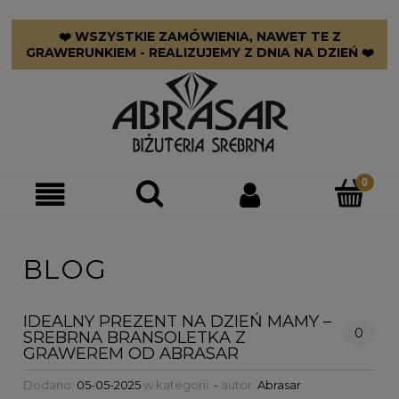
❤️ WSZYSTKIE ZAMÓWIENIA, NAWET TE Z
GRAWERUNKIEM - REALIZUJEMY Z DNIA NA DZIEŃ ❤️
BLOG
IDEALNY PREZENT NA DZIEŃ MAMY –
0
SREBRNA BRANSOLETKA Z
GRAWEREM OD ABRASAR
Dodano:
05-05-2025
w kategorii:
-
autor:
Abrasar