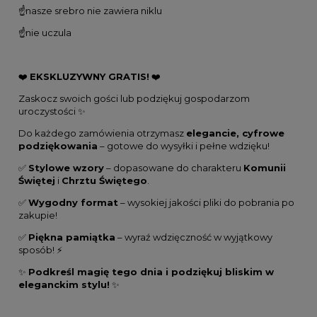
☝️nasze srebro nie zawiera niklu
☝️nie uczula
❤️
EKSKLUZYWNY GRATIS!
❤️
Zaskocz swoich gości lub podziękuj gospodarzom
uroczystości ✨
Do każdego zamówienia otrzymasz
elegancie, cyfrowe
podziękowania
– gotowe do wysyłki i pełne wdzięku!
✅
Stylowe wzory
– dopasowane do charakteru
Komunii
Świętej
i
Chrztu Świętego
.
✅
Wygodny format
– wysokiej jakości pliki do pobrania po
zakupie!
✅
Piękna pamiątka
– wyraź wdzięczność w wyjątkowy
sposób! ⚡
✨
Podkreśl magię tego dnia i podziękuj bliskim w
eleganckim stylu!
✨