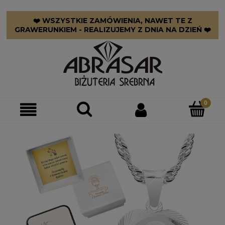
❤️ WSZYSTKIE ZAMÓWIENIA, NAWET TE Z
GRAWERUNKIEM - REALIZUJEMY Z DNIA NA DZIEŃ ❤️