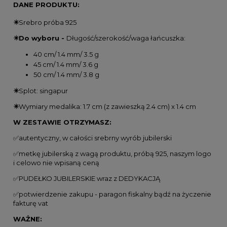
DANE PRODUKTU:
✴️
Srebro próba 925
✴️Do wyboru -
Długość/szerokość/waga łańcuszka:
40 cm/ 1.4 mm/ 3.5 g
45 cm/ 1.4 mm/ 3.6 g
50 cm/ 1.4 mm/ 3.8 g
✴️
Splot: singapur
✴️
Wymiary medalika: 1.7 cm (z zawieszką 2.4 cm) x 1.4 cm
W ZESTAWIE OTRZYMASZ:
✅autentyczny, w całości srebrny wyrób jubilerski
✅metkę jubilerską z wagą produktu, próbą 925, naszym logo
i celowo nie wpisaną ceną
✅PUDEŁKO JUBILERSKIE wraz z DEDYKACJĄ
✅potwierdzenie zakupu - paragon fiskalny bądź na życzenie
fakturę vat
️WAŻNE: