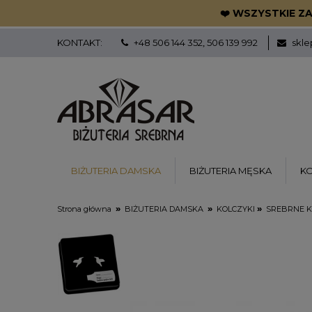
❤️ WSZYSTKIE ZA
KONTAKT:
+48 506 144 352
506 139 992
skle
,
BIŻUTERIA DAMSKA
BIŻUTERIA MĘSKA
K
»
»
»
Strona główna
BIŻUTERIA DAMSKA
KOLCZYKI
SREBRNE KO