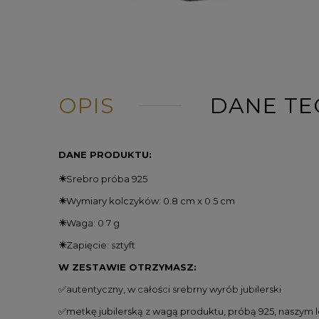
OPIS
DANE TE
DANE PRODUKTU:
✴️
Srebro próba 925
✴️
Wymiary kolczyków: 0.8 cm x 0.5 cm
✴️
Waga: 0.7 g
✴️
Zapięcie: sztyft
W ZESTAWIE OTRZYMASZ:
✅autentyczny, w całości srebrny wyrób jubilerski
✅metkę jubilerską z wagą produktu, próbą 925, naszym 