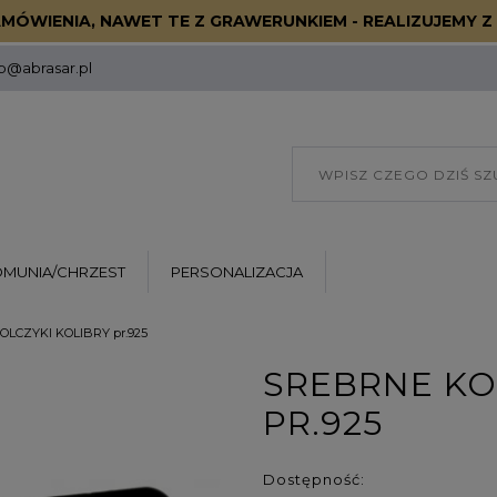
MÓWIENIA, NAWET TE Z GRAWERUNKIEM - REALIZUJEMY Z 
p@abrasar.pl
OMUNIA/CHRZEST
PERSONALIZACJA
LCZYKI KOLIBRY pr.925
SREBRNE KO
PR.925
Dostępność: