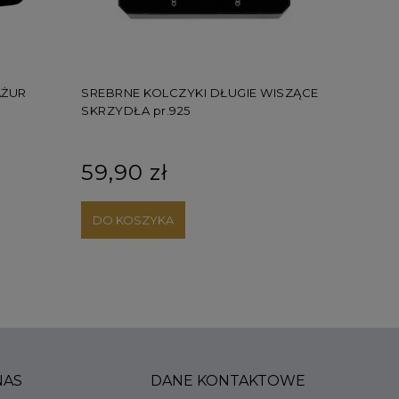
ŻUR
SREBRNE KOLCZYKI DŁUGIE WISZĄCE
SREBRNE 
SKRZYDŁA pr.925
KULKI 5MM
59,90 zł
49,90
DO KOSZYKA
DO KOS
NAS
DANE KONTAKTOWE