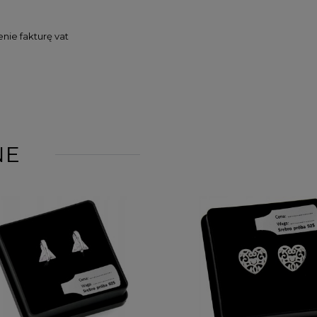
nie fakturę vat
NE