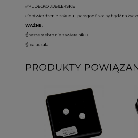
✅PUDEŁKO JUBILERSKIE
✅potwierdzenie zakupu - paragon fiskalny bądź na życze
️WAŻNE:
☝️nasze srebro nie zawiera niklu
☝️nie uczula
PRODUKTY POWIĄZA