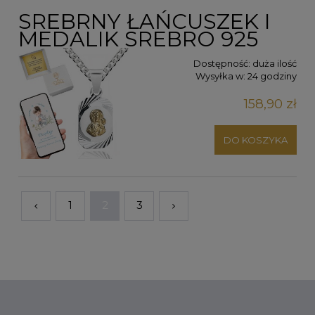
SREBRNY ŁAŃCUSZEK I
MEDALIK SREBRO 925
Dostępność:
duża ilość
Wysyłka w:
24 godziny
158,90 zł
DO KOSZYKA
1
2
3