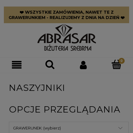
❤️ WSZYSTKIE ZAMÓWIENIA, NAWET TE Z
GRAWERUNKIEM - REALIZUJEMY Z DNIA NA DZIEŃ ❤️
NASZYJNIKI
OPCJE PRZEGLĄDANIA
GRAWERUNEK: (wybierz)