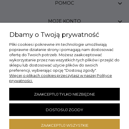
POMOC
MOJE KONTO
Dbamy o Twoją prywatność
PŁATNOŚCI I DOSTAWA
Pliki cookies i pokrewne im technologie umożliwiają
poprawne działanie strony i pomagają nam dostosować
ofertę do Twoich potrzeb. Możesz zaakceptować
INFORMACJE
wykorzystanie przez nas wszystkich tych plików i przejść do
sklepu lub dostosować użycie plików do swoich
preferencji, wybierając opcję "Dostosuj zgody".
O NAS
Więcej o plikach cookies przeczytasz w naszej Polityce
prywatności.
DANE KONTAKTOWE
ZAAKCEPTUJ TYLKO NIEZBĘDNE
Szybkie Zwroty
DOSTOSUJ ZGODY
ZAAKCEPTUJ WSZYSTKIE