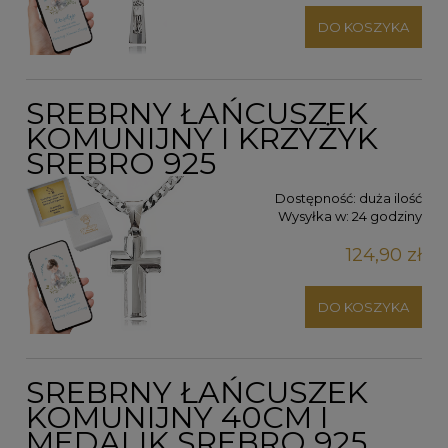
DO KOSZYKA
SREBRNY ŁAŃCUSZEK
KOMUNIJNY I KRZYŻYK
SREBRO 925
Dostępność:
duża ilość
Wysyłka w:
24 godziny
124,90 zł
DO KOSZYKA
SREBRNY ŁAŃCUSZEK
KOMUNIJNY 40CM I
MEDALIK SREBRO 925