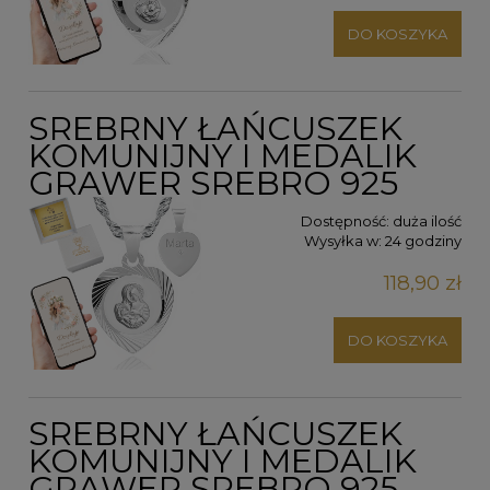
DO KOSZYKA
SREBRNY ŁAŃCUSZEK
KOMUNIJNY I MEDALIK
GRAWER SREBRO 925
Dostępność:
duża ilość
Wysyłka w:
24 godziny
118,90 zł
DO KOSZYKA
SREBRNY ŁAŃCUSZEK
KOMUNIJNY I MEDALIK
GRAWER SREBRO 925