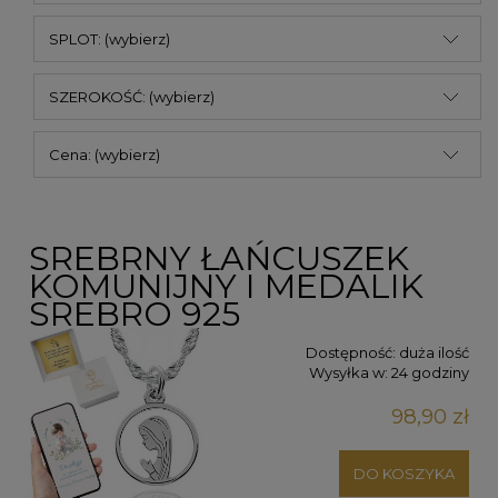
SPLOT: (wybierz)
SZEROKOŚĆ: (wybierz)
Cena: (wybierz)
SREBRNY ŁAŃCUSZEK
KOMUNIJNY I MEDALIK
SREBRO 925
Dostępność:
duża ilość
Wysyłka w:
24 godziny
98,90 zł
DO KOSZYKA