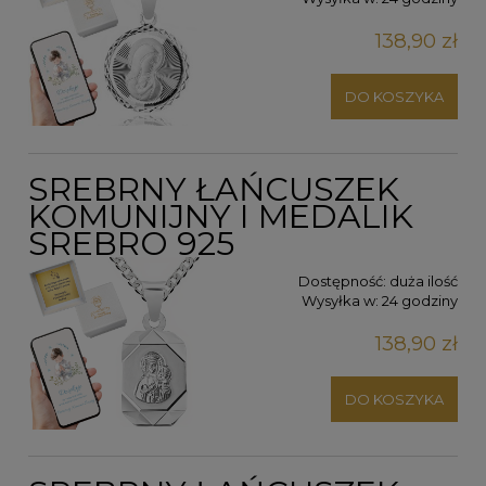
138,90 zł
DO KOSZYKA
SREBRNY ŁAŃCUSZEK
KOMUNIJNY I MEDALIK
SREBRO 925
Dostępność:
duża ilość
Wysyłka w:
24 godziny
138,90 zł
DO KOSZYKA