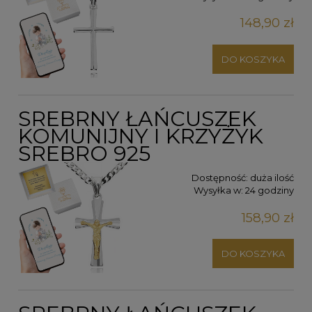
148,90 zł
DO KOSZYKA
SREBRNY ŁAŃCUSZEK
KOMUNIJNY I KRZYŻYK
SREBRO 925
Dostępność:
duża ilość
Wysyłka w:
24 godziny
158,90 zł
DO KOSZYKA